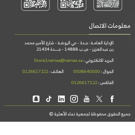
معلومات الاتصال
الإدارة العامـة : جـدة - حي الروضـة - شارع الأمير محمد
بن عبدالعزيز - ص.ب 14888 - جــــدة 21434
البريد الالكتروني :
Store1namaa@namaa.sa
الجوال :
0508640000
الهاتف :
0126617222
الفاكس :
0126617122
جميع الحقوق محفوظة لجمعية نماء الأهلية