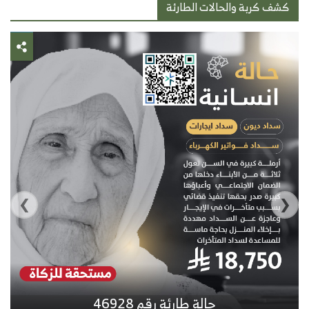
كشف كربة والحالات الطارئة
›
‹
حالة طارئة رقم 46928