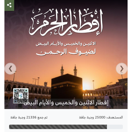
›
‹
إفطار الاثنين والخميس والأيام البيض
المستهدف: 25000 وجبة جافة
تم جمع 21336 وجبة جافة