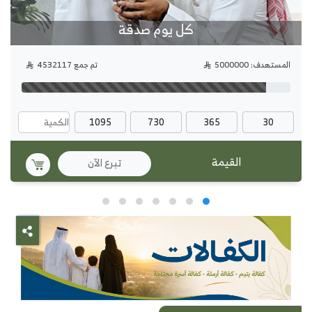
كل يوم صدقة
المستهدف: 5000000
تم جمع 4532117
1095
730
365
30
تبرع الآن