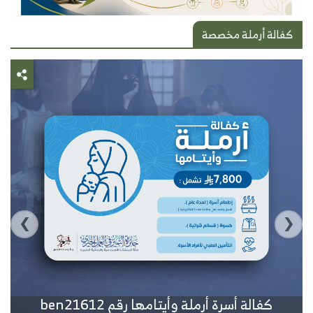
كفالة أرملة مخصصة
›
‹
كفالة أسرة أرملة وأيتامها رقم ben21612