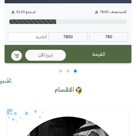
المستهدف: 7800
تم جمع 3120
7800
780
تبرع الآن
الاقسام