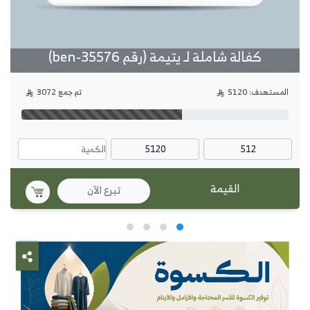
كفالة شاملة لـ يتيمة (رقم ben-35576)
المستهدف: 5120
تم جمع 3072
5120
512
تبرع الآن