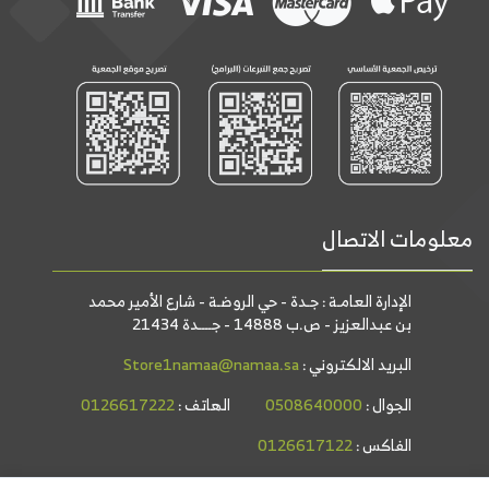
معلومات الاتصال
الإدارة العامـة : جـدة - حي الروضـة - شارع الأمير محمد
بن عبدالعزيز - ص.ب 14888 - جــــدة 21434
البريد الالكتروني :
Store1namaa@namaa.sa
الجوال :
0508640000
الهاتف :
0126617222
الفاكس :
0126617122