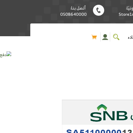
يًا:
أتصل بنا:
0508640000
Store
اء