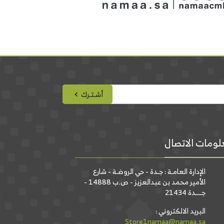
أشـتـرك
ومات الاتصال
الإدارة العامـة : جـدة - حي الروضـة - شارع
الأمير محمد بن عبدالعزيز - ص.ب 14888 -
جــــدة 21434
البريد الالكتروني :
Store1namaa@namaa.sa