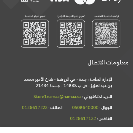
معلومات الاتصال
الإدارة العامـة : جـدة - حي الروضـة - شارع الأمير محمد
بن عبدالعزيز - ص.ب 14888 - جــــدة 21434
البريد الالكتروني :
Store1namaa@namaa.sa
الجوال :
0508640000
الهاتف :
0126617222
الفاكس :
0126617122