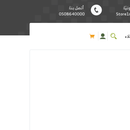
يًا:
أتصل بنا:
0508640000
Store
اء