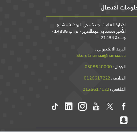
ومات الاتصال
الإدارة العامـة : جـدة - حي الروضـة - شارع
الأمير محمد بن عبدالعزيز - ص.ب 14888 -
جــــدة 21434
البريد الالكتروني :
Store1namaa@namaa.sa
الجوال :
0508640000
الهاتف :
0126617222
الفاكس :
0126617122