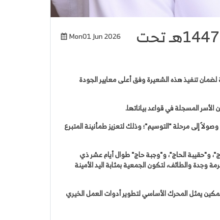
جمعية نماء الأهلية تُطلق مشروع الأضاحي لموسم حج عام 1447هـ تحت
Mon01 Jun 2026
لميدانية والتقنية التامة لضمان تنفيذ هذه الشعيرة وفق أعلى معايير الجودة
الأسر المسجلة في قواعد بياناتها.
صولاً إلى مرحلة "التوسيم"؛ وذلك لتعزيز طمأنينة المتبرع
، و"حقيبة الحاج"، و"وجبة حاج" طوال أيام عشر ذي
قعها الإلكتروني (namaa.sa) أو من خلال مكاتبها في مكة المكرمة وجدة والطائف، لتكون الجمعية بمثابة اليد الأمينة
التمكين يمثل المحرك الأساسي لتطوير أدوات العمل الخيري