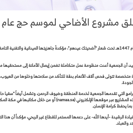
أطلقت جمعية نماء الأهلية مشروع الأضاحي لموسم حج عام 1447هـ تحت شعار "أضحيتك عيدهم"، مؤكدةً جاهزيتها ا
يد، أن الجمعية أعدت منظومة عمل متكاملة تضمن إيصال الأمانة إلى مستحقيها من 
بية متخصصة تتولى فحص آلاف الأنعام بدقة للتأكد من سلامتها وخلوها من العيوب، و
لجودة.
امج التي تقدمها الجمعية لخدمة المنطقة وضيوف الرحمن، وتشمل أيضاً "سقيا حاج"
الحجة. وأشار إلى أن "نماء" أتاحت الفرصة للمساهمة في هذه المشاريع عبر مو
بما يحفظ كرامة الإنسان.
ادة الرشيدة -أيدها الله- على دعمها المستمر للقطاع غير الربحي، مؤكداً أن هذا 
د والعباد.