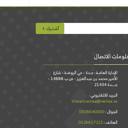
أشـتـرك
ومات الاتصال
الإدارة العامـة : جـدة - حي الروضـة - شارع
الأمير محمد بن عبدالعزيز - ص.ب 14888 -
جــــدة 21434
البريد الالكتروني :
Store1namaa@namaa.sa
الجوال :
0508640000
الهاتف :
0126617222