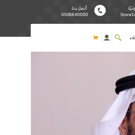
يًا:
أتصل بنا:
0508640000
Store
اء