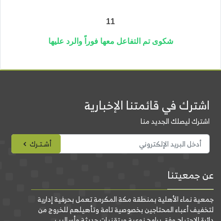
11
شكوى تم التفاعل معها فوراً والرد عليها
اشترك في قائمتنا الإخبارية
اشترك ليصلك الجديد منا
أشـتـرك
عن جمعيتنا
جمعية نماء الأهلية بمنطقة مكة المكرمة تعمل بحرفية إدارية
لتخفيف أعباء المحتاجين بخصوصية تامة وتأهيلهم للخروج من
دائرة الإحتياج وفق برامج نوعية وبتقنيات حديثة وأساليب