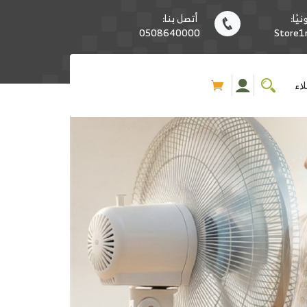
يًا:
أتصل بنا:
0508640000
Store
اء