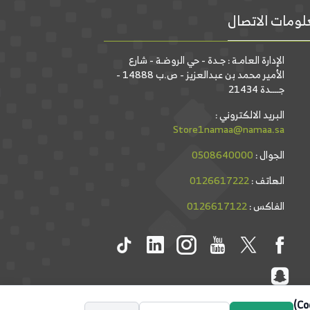
ومات الاتصال
الإدارة العامـة : جـدة - حي الروضـة - شارع
الأمير محمد بن عبدالعزيز - ص.ب 14888 -
جــــدة 21434
البريد الالكتروني :
Store1namaa@namaa.sa
الجوال :
0508640000
الهاتف :
0126617222
الفاكس :
0126617122