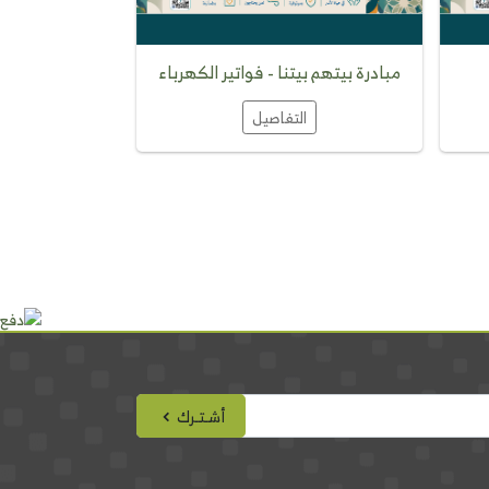
مبادرة بيتهم بيتنا - فواتير الكهرباء
مبادرة بيتهم بي
التفاصيل
ا
أشـتـرك